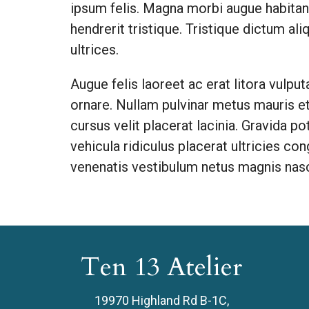
ipsum felis. Magna morbi augue habitant
hendrerit tristique. Tristique dictum a
ultrices.
Augue felis laoreet ac erat litora vulp
ornare. Nullam pulvinar metus mauris e
cursus velit placerat lacinia. Gravida p
vehicula ridiculus placerat ultricies c
venenatis vestibulum netus magnis nasc
Ten 13 Atelier
19970 Highland Rd B-1C,