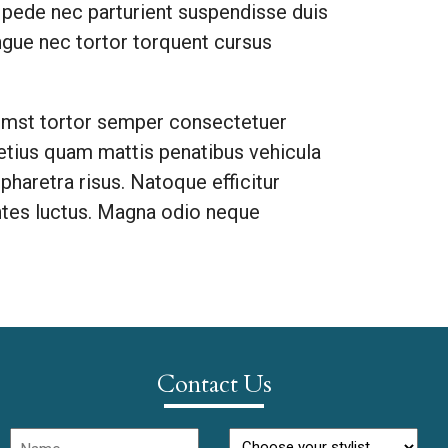
s pede nec parturient suspendisse duis
ongue nec tortor torquent cursus
ctumst tortor semper consectetuer
etius quam mattis penatibus vehicula
 pharetra risus. Natoque efficitur
ontes luctus. Magna odio neque
Contact Us