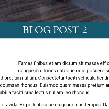
BLOG POST 2
Fames finibus etiam dictum sit massa effic
congue in ultrices natoque odio posuere sol
mod pretium nullam. Consectetur taciti vehicula hen
e accumsan rhoncus. Euismod quam massa pretium am
bilia taciti cras lectus nullam leo rhoncus.
sit gravida. Ex pellentesque eu quam mus tempus. D