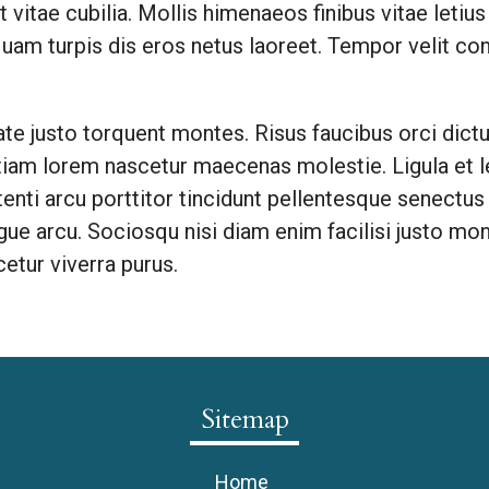
 vitae cubilia. Mollis himenaeos finibus vitae letiu
liquam turpis dis eros netus laoreet. Tempor velit c
utate justo torquent montes. Risus faucibus orci di
tiam lorem nascetur maecenas molestie. Ligula et l
otenti arcu porttitor tincidunt pellentesque senectus
ongue arcu. Sociosqu nisi diam enim facilisi justo m
etur viverra purus.
Sitemap
Home